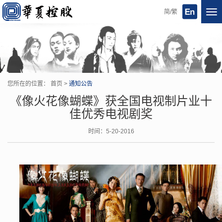
简/繁
Tog
nav
您所在的位置：
首页
>
通知公告
《像火花像蝴蝶》获全国电视制片业十
佳优秀电视剧奖
时间：5-20-2016