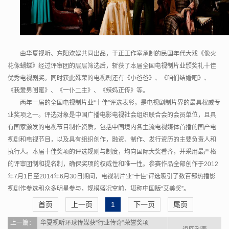
由华夏视听、东阳欢娱共同出品，于正工作室承制的民国年代大戏《像火
花像蝴蝶》经过评审团的层层筛选后，斩获了本届全国电视制片业颁奖礼十佳
优秀电视剧奖。同时获此殊荣的电视剧还有《小爸爸》、《咱们结婚吧》、
《我爱男闺蜜》、《一仆二主》、《辣妈正传》等。
两年一届的全国电视制片业“十佳”评选表彰，是电视剧制片界的最具权威专
业奖项之一。评选对象是中国广播电影电视社会组织联合会的会员单位，且具
有国家颁发的电视节目制作资质，包括中国境内各主流电视媒体首播的国产电
视剧和电视节目，以及具有组织创作，融资、制作、发行资历的主要负责人和
执行人。本届十佳奖项的评选规则与制度，均向国际大奖看齐，并采用最严格
的评审团制和提名制，确保奖项的权威性和唯一性。参赛作品全部创作于2012
年7月1日至2014年6月30日期间，电视制片业“十佳”评选吸引了数百部热播影
视剧作参选和众多明星参与，规模盛况空前，堪称中国版“艾美奖”。
首页
上一页
1
下一页
尾页
上一篇：
华夏视听环球传媒获“行业传奇”荣誉奖项