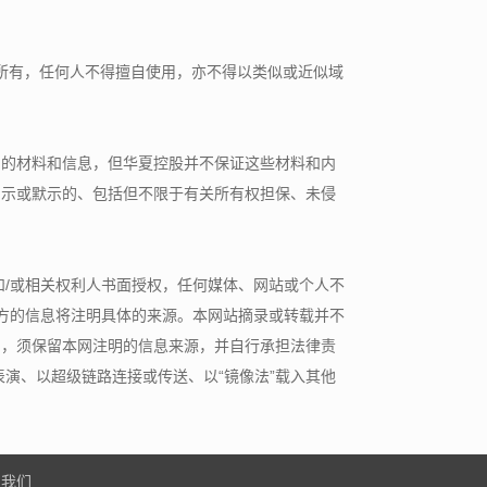
）所有，任何人不得擅自使用，亦不得以类似或近似域
确的材料和信息，但华夏控股并不保证这些材料和内
明示或默示的、包括但不限于有关所有权担保、未侵
和/或相关权利人书面授权，任何媒体、网站或个人不
三方的信息将注明具体的来源。本网站摘录或转载并不
用，须保留本网注明的信息来源，并自行承担法律责
演、以超级链路连接或传送、以“镜像法”载入其他
系我们