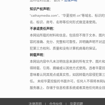
您所在的位置：
首页
>
法律声明
知识产权声明：
“cathaymedia.com”、“华夏视听.cn”等域名
名、标识、商号、名称等任何形式做混淆使用。
不承诺责任声明：
本网站所载的材料和信息，包括但不限于文本、图
容的准确、充分、完整和可靠性，并明确声明不对
犯第三方权利、质量和没有计算机病毒的保证。
转载声明：
本网站内容中凡未注明信息来源的所有文字、图片
得转载、引用、摘编或以其他方式使用。违者
华夏
意味着认同其观点或真实性，如因转载内容侵犯第
任。 未经
华夏控股
的书面许可，任何人不得将本网
服务器上、存储于信息检索系统或者其他任何商业
法律声明
|
合作伙伴
|
华夏招聘