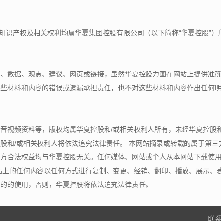
、标识的知识产权及相关权利均属
华夏集团控股有限公司
（以下简称“
华夏控股
”
片、数据、观点、建议、网页或链接，虽然华夏控股力图在网站上提供准
这些材料和内容的错误或遗漏承担责任，也不对这些材料和内容作出任何
和音视频资料等，版权均属
华夏控股
和/或相关权利人所有，未经
华夏控股
控股
和/或相关权利人将依法追究法律责任。 本网站摘录或转载的属于第
三方合法权益均与
华夏控股
无关。任何媒体、网站或个人从本网站下载使
站上的任何内容以任何方式进行复制、变更、经销、翻印、播放、展示、表
目的的使用，否则，
华夏控股
将依法追究法律责任。
联