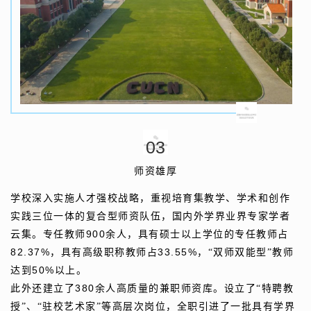
0
3
师资雄厚
学校深入实施人才强校战略，重视培育集教学、学术和创作
实践三位一体的复合型师资队伍，国内外学界业界专家学者
900
云集。专任教师
余人，具有硕士以上学位的专任教师占
82.37%
33.55%
，具有高级职称教师占
，
“双师双能型”教师
50%
达到
以上。
380
此外还建立了
余人高质量的兼职师资库。设立了
“特聘教
授”、“驻校艺术家”等高层次岗位，全职引进了一批具有学界