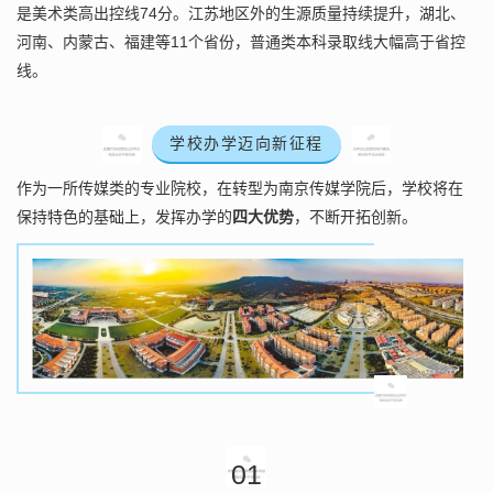
74
是美术类高出控线
分。江苏地区外的生源质量持续提升，湖北、
11
河南、内蒙古、福建等
个省份，普通类本科录取线大幅高于省控
线。
学校办学迈向新征程
作为一所传媒类的专业院校，在转型为南京传媒学院
后
，学校将在
保持特色的基础上，发挥办学的
四
大优势
，不断开拓创新。
0
1