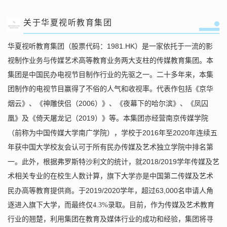
关于华夏视听教育集团
1981.HK
华夏视听教育集团（股票代码：
）是一家依托于一流的影
视制作业务与传媒艺术高等教育业务两大支柱的传媒教育集团。本
集团是中国民办电视节目制作行业的先驱之一。二十多年来，本集
团制作的电视节目赢得了不俗的人气和收视率。代表作包括《京华
2006
烟云》、《神雕侠侣（
）》、《夜幕下的哈尔滨》、《凤囚
2019
凰》及《倚天屠龙记（
）》等。本集团亦经营南京传媒学院
2016
2020
（前称为中国传媒大学南广学院），学校于
年至
年连续五
年获中国大学校友会认可于所有民办传媒及艺术独立学院中排名第
2018/2019
一。此外，根据弗罗斯特沙利文的统计，就
学年传媒及艺
术相关专业的在校生人数计算，旗下大学亦是中国第二传媒及艺术
2019/2020
6
3,000
民办高等教育提供商。于
学年，超过
名申请人角
逐进入旗下大学，而最终仅4.3%
录取。目前，作为传媒及艺术教育
行业的翘楚，利用集团在教育及媒体行业的成功和经验，集团将寻