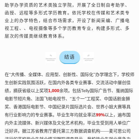
助学办学资质的艺术类独立学院，开展了全日制自考助学、
函授、远程等多形式学历教育。
依托学校在传媒和艺术类专
业上的办学特色，结合市场需求，开设了新闻采编、广播电
视工程、、电视摄像等多个学历教育专业，构建多形式、多
层次的传媒类继续教育体系。
结语
在
“大传播、全媒体、应用型、创新性、国际化”办学理念下，学校师
生创新实践氛围活跃，在国内外各类专业赛事、交流活动中屡创佳
1,000
Telly
绩，摘获省级以上奖项
余项。包括
国际广告节、戛纳国际
电影节短片角、法国飞帕电视节、
“五个一”工程奖、中国话剧金狮
奖、香港国际电影节、中国纪录片国际选片会、世界小姐大赛等具
99%
有行业影响力的专业赛事。毕业生年均就业率达
以上，遍布国
内外主流媒体、新兴媒体及文化艺术机构，毕业生受到用人单位广
泛好评。
据江苏省教育厅委托第三方数据调查机构——麦可思公司