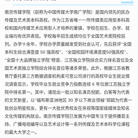
南京传媒学院（前称为中国传媒大学南广学院）是国内领先的民办
传媒及艺术类本科高校。作为江苏省唯一一所传媒类应用型本科高
校和国内传媒艺术应用型人才培养的重镇，学校在招生、办学、就
业端均有优异表现。学校每年招生成绩均位于全国艺术类院校前
列。办学
十余
年，学校办学质量越发受到社会认可，先后获评
“全国
50
50
本科生综合满意度
强高校
”、“全国校园环境满意度
强高校
”、
“全国十大品牌独立学院”榜首、江苏独立学院综合实力排名首位及全
国艺术类独立学院综合排名首位等诸多荣誉。此外，根据江苏省教
育厅委托第三方数据调查机构麦可思公司进行的高校毕业生就业情
6
况调查显示，学校毕业生就业竞争力指数连续
年位居江苏独立学
院中排名第一。其中，涌现出一批以知名演员倪妮、白客等为代表
30
的文艺新星，以
“福布斯亚洲地区
岁以下商业领袖
”郑超为代表一
批创业明星校友，更有一大批优秀校友在央视等国家级媒体及知名
文化传媒机构就业。南京传媒学院已发展为中国专注于提供播音主
持、广播电视编导以及艺术设计等一系列传媒及艺术本科学位课程
的最大大学之一。