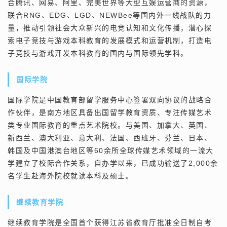
合腾讯、网易、阿里、完美世界等大型互娱运营商的资源，
RNG
EDG
LGD
NEWBee
联合
、
、
、
等国内外一线战队的力
量，推动引领社会大众新兴的电竞认知和文化传播，潜心探
索电子竞技与游戏本科教育的发展模式和运营机制，打造电
子竞技与游戏开发本科教育的国内与国际领先学科。
国际学院
国际学院是中国教育部留学服务中心签署双向协议的战略合
作伙伴，是南方地区具备出国留学教育资质、专注传媒艺术
类专业国际教育的重点艺术院校。与美国、加拿大、英国、
新西兰、澳大利亚、意大利、法国、西班牙、芬兰、日本、
60
韩国及中国港澳台地区等
余所全球传媒艺术领域的一流大
2,000
学建立了校际合作关系，自办学以来，已成功输送了
余
名学生赴海外院校就读本科及硕士。
继续教育学院
继续教育学院是全国首个获得江苏省教育厅批准全日制自考