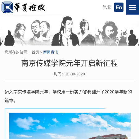
简/繁
Tog
nav
您所在的位置：
首页
>
新闻资讯
南京传媒学院元年开启新征程
时间：10-30-2020
2020
迈入南京传媒学院元年，学校用一份实力答卷
翻开了
学
年
新的
篇章。