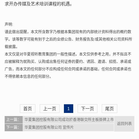
求开办传媒及艺术培训课程的机遇。
声明:
谨此做出提醒，本文所含数字乃根据本集团现有的内部统计资料得出的概约数
字。该等数字可能有别于之后的业绩公告、财务报告及/或其他相关公司资料所
载披露。
本文仅是对华夏视听教育集团的一般性描述。本文仅供参考之用，并不拟且不
应被解释为就购买、认购或出售任何证券的要约、诱因、邀请、招揽、承诺或
广告，而本文的任何部分不应构成任何合同或承诺的基础，任何合同或承诺也
不得依赖本信息的任何部分。
首页
上一页
1
下一页
尾页
上一篇：
华夏集团控股有限公司成功於香港联交所主板掛牌上市
返回列表
下一篇：
华夏集团控股有限公司 宣传片