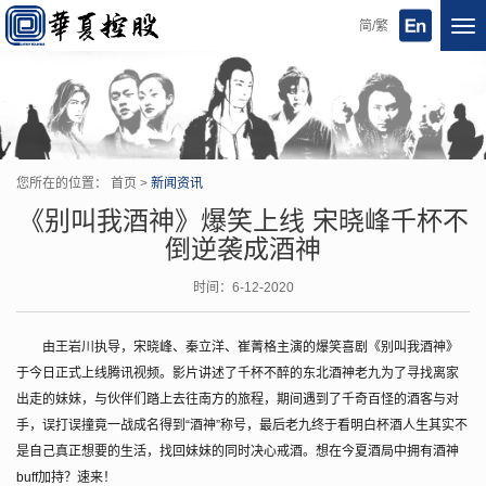
简/繁
Tog
nav
您所在的位置：
首页
>
新闻资讯
《别叫我酒神》爆笑上线 宋晓峰千杯不
倒逆袭成酒神
时间：6-12-2020
由王岩川执导，宋晓峰、秦立洋、崔菁格主演的爆笑喜剧《别叫我酒神》
于今日正式上线腾讯视频。影片讲述了千杯不醉的东北酒神老九为了寻找离家
出走的妹妹，与伙伴们踏上去往南方的旅程，期间遇到了千奇百怪的酒客与对
手，误打误撞竟一战成名得到“酒神”称号，最后老九终于看明白杯酒人生其实不
是自己真正想要的生活，找回妹妹的同时决心戒酒。想在今夏酒局中拥有酒神
buff加持？速来！