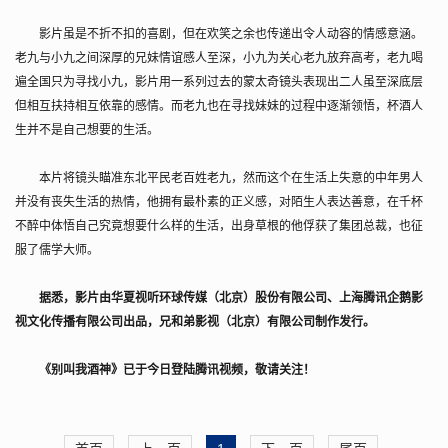
影片虽是不折不扣的喜剧，但在欢笑之余也传递出令人动容的情感意涵。
老九与小九之间深厚的兄妹情谊感人至深，小九为关心老九放弃高考，老九喝
遍全国只为寻找小九，影片用一系列过去的蒙太奇镜头表现出二人虽至深底层
但相互扶持相互依靠的感情。而老九也在寻找妹妹的过程中逐渐领悟，杯酒人
生并不是自己想要的生活。
本片将镜头瞄准东北平民老百姓老九，然而这个在生活上失意的中年男人
并没有丧失生活的热情，他拥有最朴素的正义感，对陌生人表达善意，在千杯
不醉中体悟自己究竟想要什么样的生活，出身草根的他俘获了集团总裁，也征
服了儒学大师。
据悉，影片由华夏视听环球传媒（北京）股份有限公司、上海腾讯企鹅影
视文化传播有限公司出品，兄和弟影视（北京）有限公司制作发行。
《别叫我酒神》已于今日登陆腾讯视频，敬请关注！