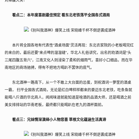
对捧腹大笑！
看点二：本年度喜剧最佳预定 看东北老铁荡平全国各式酒局
本片将全国各地有代表性“酒桌场面”灵活再现：东北农家院的小老板喝完红
的来白的，最后还要“来点啤的溜溜缝”，华北人礼俗讲究，出名的劝酒词是“头
三尾四腹五背六”，江南文化人则浸染了柔和的烟雨气，喜好小口细品，而在华
南地区的商场驰骋，得有不把地方喝趴不罢休的底气。
东北酒神一路南下，从一个不敢上大台面的怂蛋，到祝酒词一箩筐的酒桌
一霸， 扫平全国各式酒局，无论是红白啤样样都来的豪迈东北老铁，吃条鱼就
能喝八斤酒的华北商人，闻闻味道就能知道是啥酒的品酒大师，还是喝酒之前
美女排排站的华南老板，最终都只能喝趴在老九的酒杯面前。
看点三：兄妹情深演绎小人物悲喜 草根文化蕴涵生活真谛