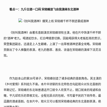
看点一：九斤白酒一口闷 宋晓峰放飞自我演绎东北酒神
《别叫我酒神》由著名喜剧演员宋晓峰领衔主演，他在片中饰演千杯不醉
的“酒神”老九，喝酒如饮水，红白啤随意切换，因能喝获得大老板彪哥的赏识，
荣登集团副总，迅速走上人生巅峰，上演了一出草根酒神逆袭全攻略。宋晓峰
贡献出了令人捧腹的表演，老九的憨厚、善良、诙谐在宋晓峰的演绎下活灵活
现。
作为赵本山的第38号弟子，宋晓峰创造了诸多经典的喜剧角色。其主演的
《乡村爱情》系列经久不衰。本片中浓郁的东北特色也勾起观众对东北喜剧的
早期记忆，宋晓峰的东北味普通话开口就令人欢笑不止，随口就来的戏谑和自
嘲，平凡却欢乐的草根文化，全程无尿点的包袱，书写最平民的下岗传奇，最
逗趣的酒桌喜剧。在本片中，观众又可以看到宋晓峰经典的东北喜剧表演，绝